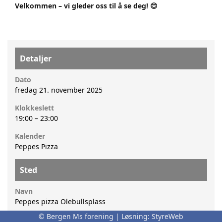
Velkommen – vi gleder oss til å se deg! 😊
Detaljer
Dato
fredag 21. november 2025
Klokkeslett
19:00
–
23:00
Kalender
Peppes Pizza
Sted
Navn
Peppes pizza Olebullsplass
© Bergen Ms forening | Løsning:
StyreWeb
Adresse