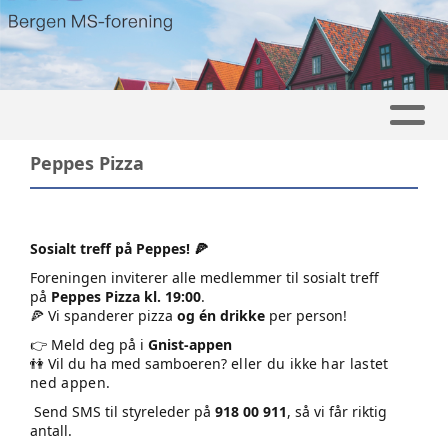
Peppes Pizza
Sosialt treff på Peppes! 🍕
Foreningen inviterer alle medlemmer til sosialt treff
på
Peppes Pizza kl. 19:00
.
🍕 Vi spanderer pizza
og én drikke
per person!
👉 Meld deg på i
Gnist-appen
👫 Vil du ha med samboeren?
eller du ikke har lastet
ned appen.
Send SMS til styreleder på
918 00 911
, så vi får riktig
antall.