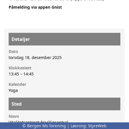
Påmelding via appen Gnist
Detaljer
Dato
torsdag 18. desember 2025
Klokkeslett
13:45
–
14:45
Kalender
Yoga
Sted
Navn
Vitalitetsenteret Frivilligsentral
© Bergen Ms forening | Løsning:
StyreWeb