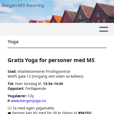
Yoga
Gratis Yoga for personer med MS
Sted:
Vitalitetsenteret Frivilligsentral
Wolfs gate 12 (inngang ved siden av kafeen)
Tid:
Hver torsdag kl.
13:34–14:45
Oppstart:
Fortløpende
Yogalærer:
Cily
🌐
www.bergenyoga.no
🧘‍♀️ Ta med egen yogamatte.
❤️ Partner kan bli med for 50 kr (Vipps til
#94155
)