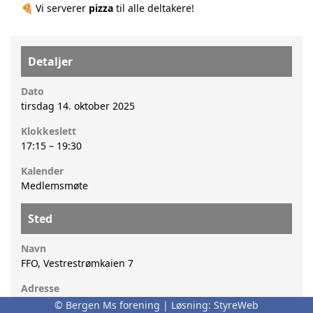
🍕 Vi serverer
pizza
til alle deltakere!
Detaljer
Dato
tirsdag 14. oktober 2025
Klokkeslett
17:15
–
19:30
Kalender
Medlemsmøte
Sted
Navn
FFO, Vestrestrømkaien 7
Adresse
© Bergen Ms forening | Løsning:
StyreWeb