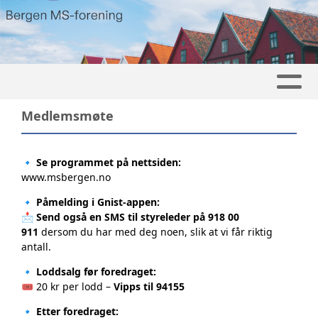
Medlemsmøte
🔹
Se programmet på nettsiden:
www.msbergen.no
🔹
Påmelding i Gnist-appen:
📩
Send også en SMS til styreleder på 918 00
911
dersom du har med deg noen, slik at vi får riktig
antall.
🔹
Loddsalg før foredraget:
🎟️ 20 kr per lodd –
Vipps til 94155
🔹
Etter foredraget: