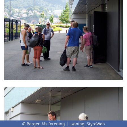
© Bergen Ms forening | Løsning:
StyreWeb