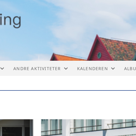
ANDRE AKTIVITETER
KALENDEREN
ALB
GER
SVØMMING
KALENDER
TRENING PÅ SENTER
LISTE
UNG GRUPPEE 18-40ÅR
YOGA