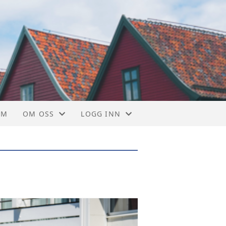
UM
OM OSS
LOGG INN
KONTAKT OSS
LOGG INN GNIST
KONTONUMMER
MEDLEMSKAP
STYRET